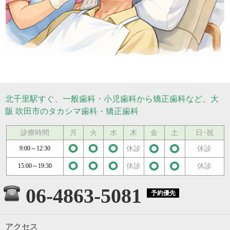
北千里駅すぐ、一般歯科・小児歯科から矯正歯科など、大
阪 吹田市のタカシマ歯科・矯正歯科
診療時間
月
火
水
木
金
土
日･祝
休診
休診
9:00～12:30
休診
休診
15:00～19:30
06-4863-5081
アクセス